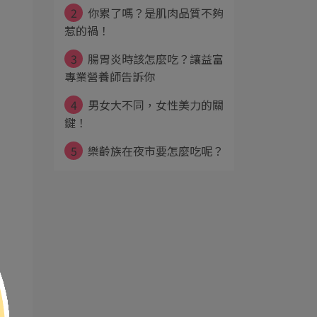
2
你累了嗎？是肌肉品質不夠
惹的禍！
3
腸胃炎時該怎麼吃？讓益富
專業營養師告訴你
4
男女大不同，女性美力的關
鍵！
5
樂齡族在夜市要怎麼吃呢？