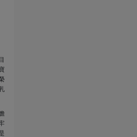
目
寶
榮
乳
膽
牢
是