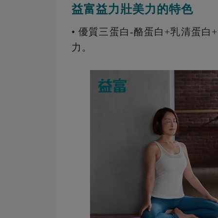
益富益力壯美力的特色
• 優質三蛋白-酪蛋白+乳清蛋
力。