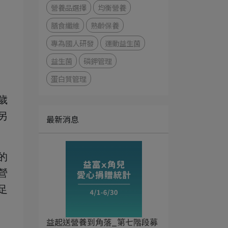
營養品選擇
均衡營養
膳食纖維
熟齡保養
專為國人研發
運動益生菌
益生菌
磷鉀管理
蛋白質管理
歲
另
最新消息
的
營
足
益起送營養到角落_第七階段募