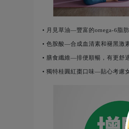
• 月見草油—豐富的omega-
• 色胺酸—合成血清素和褪黑
• 膳食纖維—排便順暢，有更舒
• 獨特桂圓紅棗口味—貼心考