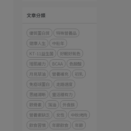
文章分類
優質蛋白質
特殊營養品
健康人生
中壯年
KT-11益生菌
好眠好氣色
增肌補力
BCAA
色胺酸
月見草油
營養補充
初乳
免疫球蛋白
走路速度
思緒清晰
靈活穩有力
軟骨素
藻油
外食族
營養素缺乏
女性
中秋烤肉
飲食習慣
年節飲食
年節