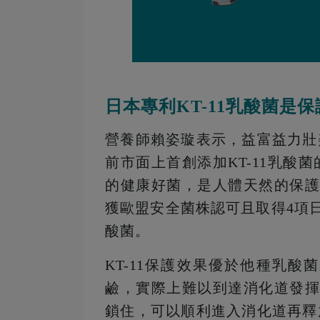
日本專利KT-11乳酸菌是
營養師賴姿璇表示，益富益力壯
前市面上首創添加KT-11乳酸
的健康好菌，是人體天然的保護
獲歐盟安全菌株認可且取得4項
酸菌。
KT-11保護效果優於他種乳
鹼，實際上難以到達消化道發揮
鎖住，可以順利進入消化道再釋