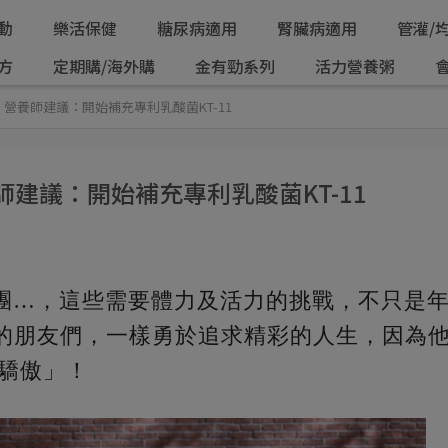
動
樂活保健
糖尿病適用
腎臟病適用
管灌/
方
定期購/海外購
金有勁系列
活力營養粥
！營養師建議：開始補充專利乳酸菌KT-11
師建議：開始補充專利乳酸菌KT-11
團…，這些需要體力及活力的挑戰，不只是
後的朋友們，一樣勇於追求精彩的人生，因為
的驕傲」！