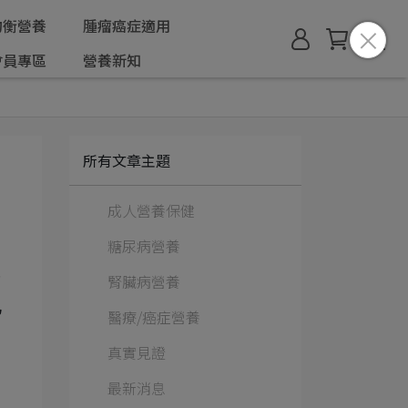
均衡營養
腫瘤癌症適用
會員專區
營養新知
所有文章主題
成人營養保健
糖尿病營養
年
腎臟病營養
他
醫療/癌症營養
真實見證
最新消息