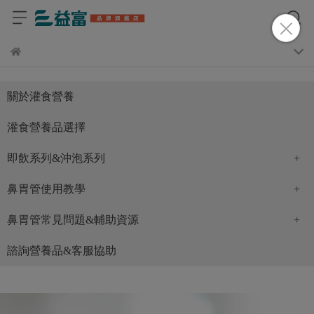
關於灌食營養
灌食營養品選擇
即飲系列&沖泡系列
即飲系列
鼻胃管
使用教學
中文
鼻胃管常見問題&輔助資源
沖泡系列
如何灌食
諮詢營養品&客服協助
Nutritec Environmental-Friendly Cup (EFC) Instruction
灌食身體狀況
Makanan Penambah Gizi Dalam Bentuk Bungkus