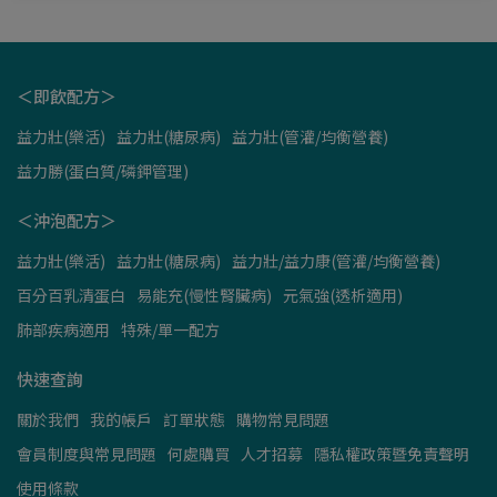
＜即飲配方＞
益力壯(樂活)
益力壯(糖尿病)
益力壯(管灌/均衡營養)
益力勝(蛋白質/磷鉀管理)
＜沖泡配方＞
益力壯(樂活)
益力壯(糖尿病)
益力壯/益力康(管灌/均衡營養)
百分百乳清蛋白
易能充(慢性腎臟病)
元氣強(透析適用)
肺部疾病適用
特殊/單一配方
快速查詢
關於我們
我的帳戶
訂單狀態
購物常見問題
會員制度與常見問題
何處購買
人才招募
隱私權政策暨免責聲明
使用條款