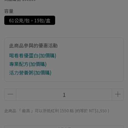
容量
61公克/包，15包/盒
此商品參與的優惠活動
喝看看優蛋白(加價購)
專業配方(加價購)
活力營養粥(加價購)
此商品 「 最高 」可以折抵紅利
1550
點 (約等於
NT$1,550
)