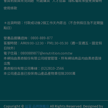
會員制度與常見問題
何處購買
人才招募
隱私權政策暨免責聲明
使用條款
＊出貨時間：付款成功後2個工作天內寄出（不含例假日及不定期盤
點日）
營養品選購諮詢：0800-889-877
客服時間：AM09:00-12:30、PM1:30-05:30（週一至週五，國定假
日除外）
電子信箱：0800889877@enutrition.com.tw
本網站由奧奇股份有限公司經營管理，所有網站商品均由奧奇直接
出售
奧奇股份有限公司專線：(02)2810-2566
本公司產品皆已投保南山產品產物責任險2000萬
Copyright ©
益富 品牌旗艦店
All Rights Reserved.
Designed by