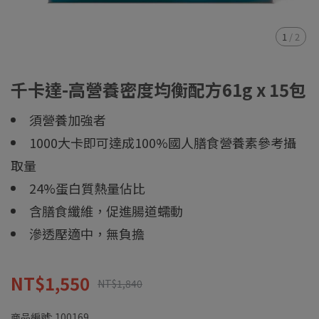
1
/
2
千卡達-高營養密度均衡配方61g x 15包
須營養加強者
1000大卡即可達成100%國人膳食營養素參考攝
取量
24%蛋白質熱量佔比
含膳食纖維，促進腸道蠕動
滲透壓適中，無負擔
NT$1,550
NT$1,840
商品編號:
100169