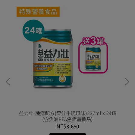
益力壯-腫瘤配方(果汁牛奶風味)237ml x 24罐
(含魚油PEA癌症營養品)
NT$3,650