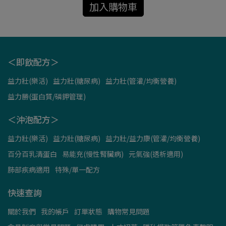
加入購物車
＜即飲配方＞
益力壯(樂活)
益力壯(糖尿病)
益力壯(管灌/均衡營養)
益力勝(蛋白質/磷鉀管理)
＜沖泡配方＞
益力壯(樂活)
益力壯(糖尿病)
益力壯/益力康(管灌/均衡營養)
百分百乳清蛋白
易能充(慢性腎臟病)
元氣強(透析適用)
肺部疾病適用
特殊/單一配方
快速查詢
關於我們
我的帳戶
訂單狀態
購物常見問題