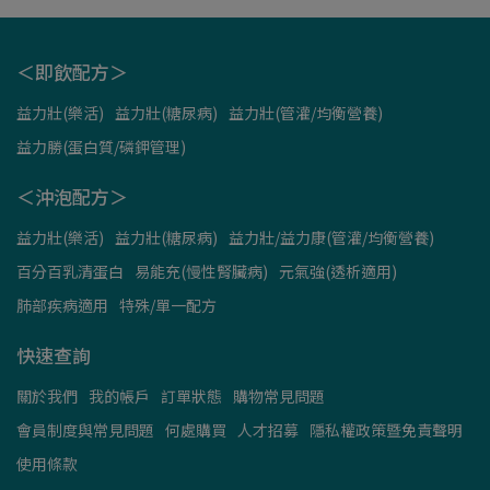
＜即飲配方＞
益力壯(樂活)
益力壯(糖尿病)
益力壯(管灌/均衡營養)
益力勝(蛋白質/磷鉀管理)
＜沖泡配方＞
益力壯(樂活)
益力壯(糖尿病)
益力壯/益力康(管灌/均衡營養)
百分百乳清蛋白
易能充(慢性腎臟病)
元氣強(透析適用)
肺部疾病適用
特殊/單一配方
快速查詢
關於我們
我的帳戶
訂單狀態
購物常見問題
會員制度與常見問題
何處購買
人才招募
隱私權政策暨免責聲明
使用條款