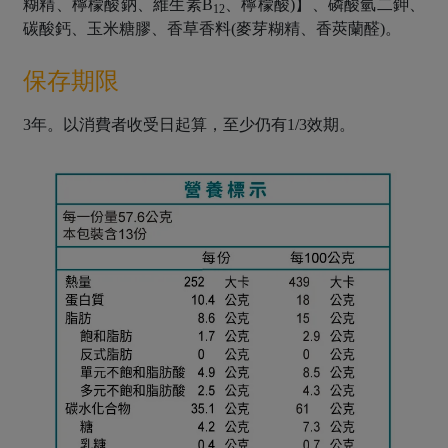
糊精、檸檬酸鈉、維生素B
、檸檬酸)】、磷酸氫二鉀、
12
碳酸鈣、玉米糖膠、香草香料(麥芽糊精、香莢蘭醛)。
保存期限
3年。以消費者收受日起算，至少仍有1/3效期。