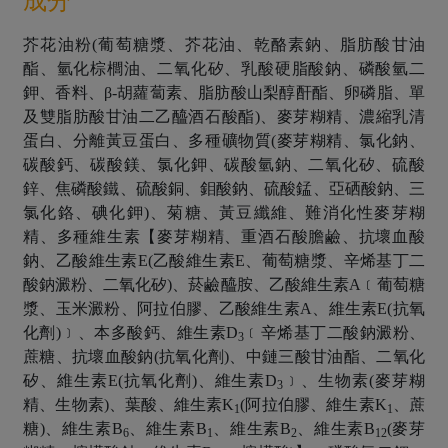
成分
芥花油粉(葡萄糖漿、芥花油、乾酪素鈉、脂肪酸甘油
酯、氫化棕櫚油、二氧化矽、乳酸硬脂酸鈉、磷酸氫二
鉀、香料、β-胡蘿蔔素、脂肪酸山梨醇酐酯、卵磷脂、單
及雙脂肪酸甘油二乙醯酒石酸酯)、麥芽糊精、濃縮乳清
蛋白、分離黃豆蛋白、多種礦物質(麥芽糊精、氯化鈉、
碳酸鈣、碳酸鎂、氯化鉀、碳酸氫鈉、二氧化矽、硫酸
鋅、焦磷酸鐵、硫酸銅、鉬酸鈉、硫酸錳、亞硒酸鈉、三
氯化鉻、碘化鉀)、菊糖、黃豆纖維、難消化性麥芽糊
精、多種維生素【麥芽糊精、重酒石酸膽鹼、抗壞血酸
鈉、乙酸維生素E(乙酸維生素E、葡萄糖漿、辛烯基丁二
酸鈉澱粉、二氧化矽)、菸鹼醯胺、乙酸維生素A﹝葡萄糖
漿、玉米澱粉、阿拉伯膠、乙酸維生素A、維生素E(抗氧
化劑)﹞、本多酸鈣、維生素D
﹝辛烯基丁二酸鈉澱粉、
3
蔗糖、抗壞血酸鈉(抗氧化劑)、中鏈三酸甘油酯、二氧化
矽、維生素E(抗氧化劑)、維生素D
﹞、生物素(麥芽糊
3
精、生物素)、葉酸、維生素K
(阿拉伯膠、維生素K
、蔗
1
1
糖)、維生素B
、維生素B
、維生素B
、維生素B
(麥芽
6
1
2
12