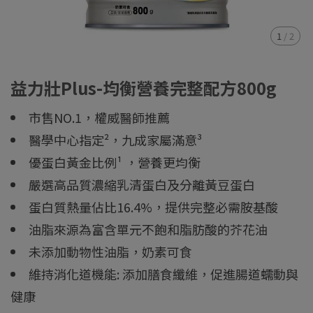
1
/
2
益力壯Plus-均衡營養完整配方800g
市售NO.1，權威醫師推薦
醫學中心指定²，九成家屬滿意³
優蛋白黃金比例¹ ，營養更均衡
嚴選高品質濃縮乳清蛋白及分離黃豆蛋白
蛋白質熱量佔比16.4%，提供完整必需胺基酸
油脂來源為富含單元不飽和脂肪酸的芥花油
未添加動物性油脂，奶素可食
維持消化道機能: 添加膳食纖維，促進腸道蠕動與
健康