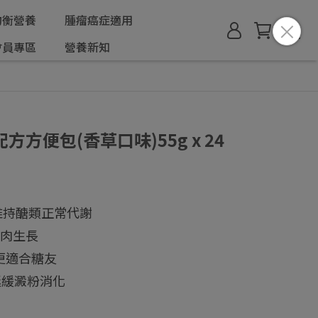
均衡營養
腫瘤癌症適用
會員專區
營養新知
方便包(香草口味)55g x 24
維持醣類正常代謝
肌肉生長
更適合糖友
延緩澱粉消化