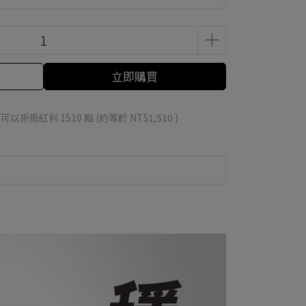
立即購買
 」可以折抵紅利
1510
點 (約等於
NT$1,510
)