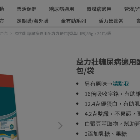
動
樂活保健
糖尿病適用
腎臟病適用
管灌/
方
定期購/海外購
金有勁系列
活力營養粥
沖泡
益力壯糖尿病適用配方方便包(香草口味)55g x 24包/袋
益力壯糖尿病適用配方
包/袋
另有原味→
請點我
16倍吸收率鉻，有助
12.4克優蛋白，有助
4.2克雙纖，不易餓，
白腎豆萃取物，幫助
0添加乳糖、果糖