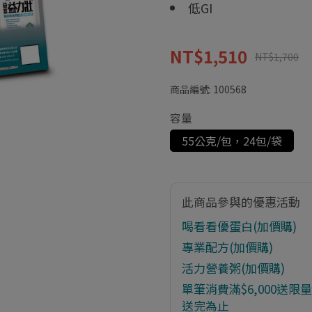
低GI
NT$1,510
NT$1,700
商品編號:
100568
容量
55公克/包，24包/袋
此商品參與的優惠活動
喝看看優蛋白(加價購)
專業配方(加價購)
活力營養粥(加價購)
單筆消費滿$6,000送限量
送完為止