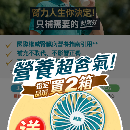
國際權威腎臟病營養指南引用**
補充不取代、不影響正餐
專為台灣腎友研發
*益富元氣強自2006年至2021年衛福部特定疾病配方食品登記資料 **Ikizler TA et al., KDOQI Clinical practice guideline for nutrition in
CKD: 2020 update. Am J Kidney Dis. 2020; 76(3 Suppl 1): S1-S107