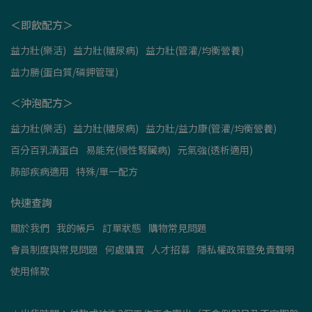
＜即飲配方＞
益力壯(樂活)
益力壯(糖尿病)
益力壯(管灌/均衡營養)
益力勝(蛋白質/磷鉀管理)
＜沖泡配方＞
益力壯(樂活)
益力壯(糖尿病)
益力壯/益力康(管灌/均衡營養)
百分百乳清蛋白
易能充(慢性腎臟病)
元氣強(透析適用)
肺部疾病適用
特殊/單一配方
快速查詢
關於我們
我的帳戶
訂單狀態
購物常見問題
會員制度與常見問題
何處購買
人才招募
隱私權政策暨免責聲明
使用條款