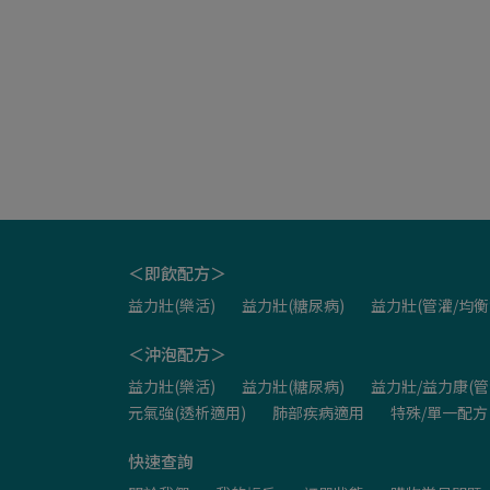
＜即飲配方＞
益力壯(樂活)
益力壯(糖尿病)
益力壯(管灌/均衡
＜沖泡配方＞
益力壯(樂活)
益力壯(糖尿病)
益力壯/益力康(管
元氣強(透析適用)
肺部疾病適用
特殊/單一配方
快速查詢