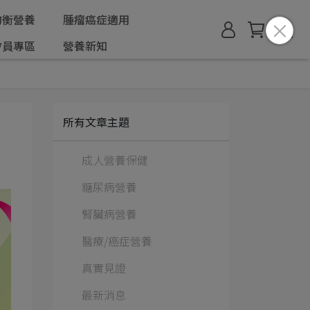
均衡營養
腫瘤癌症適用
會員專區
營養新知
所有文章主題
成人營養保健
糖尿病營養
腎臟病營養
醫療/癌症營養
真實見證
最新消息