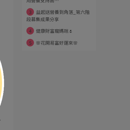
用營養支持高⋯
3
益起送營養到角落_第六階
段募集成果分享
4
健康財富寵媽咪🌷
5
🌸花開易富好運來🌸
。