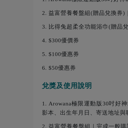
2. 益富營養餐盤組(贈品兌換券)
3. 比得兔超柔全功能浴巾(贈品兌
4. $300優價券
5. $100優惠券
6. $50優惠券
兌獎及使用說明
1. Arowana極限運動版30吋
影本、出生年月日、寄送地址與
2. 益富營養餐盤組｜完成一般