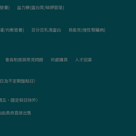
營養)
益力勝(蛋白質/磷鉀管理)
灌/均衡營養)
百分百乳清蛋白
易能充(慢性腎臟病)
會員制度與常見問題
何處購買
人才招募
假日及不定期盤點日）
週一至週五，國定假日除外）
均由奧奇直接出售