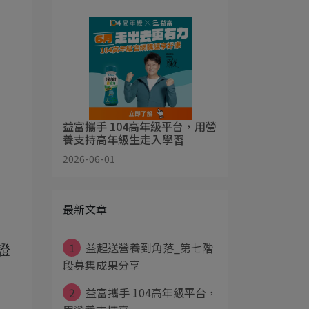
益富攜手 104高年級平台，用營
養支持高年級生走入學習
2026-06-01
最新文章
1
益起送營養到角落_第七階
證
段募集成果分享
2
益富攜手 104高年級平台，