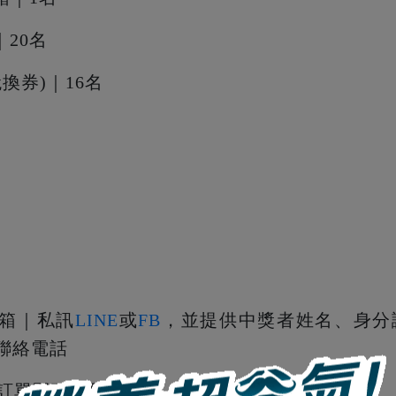
｜20名
換券)｜16名
好神箱｜私訊
LINE
或
FB
，並提供中獎者姓名、身分
聯絡電話
購訂單即可使用贈品券（獎品將隨貨寄出）