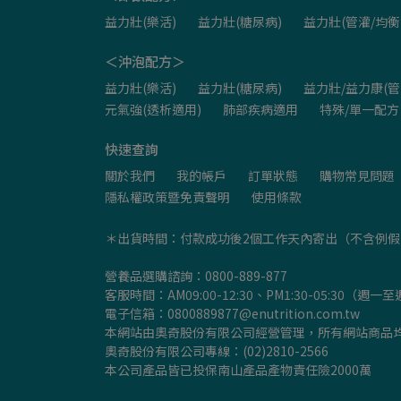
益力壯(樂活)
益力壯(糖尿病)
益力壯(管灌/均衡
＜沖泡配方＞
益力壯(樂活)
益力壯(糖尿病)
益力壯/益力康(管
元氣強(透析適用)
肺部疾病適用
特殊/單一配方
快速查詢
關於我們
我的帳戶
訂單狀態
購物常見問題
隱私權政策暨免責聲明
使用條款
＊出貨時間：付款成功後2個工作天內寄出（不含例
營養品選購諮詢：0800-889-877
客服時間：AM09:00-12:30、PM1:30-05:30（
電子信箱：0800889877@enutrition.com.tw
本網站由奧奇股份有限公司經營管理，所有網站商品
奧奇股份有限公司專線：(02)2810-2566
本公司產品皆已投保南山產品產物責任險2000萬