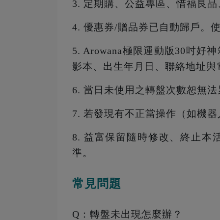
3.
定期購、公益專區、惜福良品
4. 優惠券/贈品券已自動歸戶。
5. Arowana極限運動版3
影本、出生年月日、聯絡地址與
6. 當日未使用之轉盤次數恕無
7. 若發現有不正當操作（如機
8. 益富保留隨時修改、終止
準。
常見問題
Q：轉盤未出現怎麼辦？