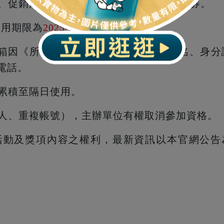
、促銷活動
不可
使用優惠券及贈品券/優惠券。
使用期限為
2025年7月31日
前。
0吋好神箱因《所得稅法》規定，請配合提供姓名、身分
電話。
法累積至隔日使用。
器人、重複帳號），主辦單位有權取消參加資格。
本活動及獎項內容之權利，最新資訊以本官網公告