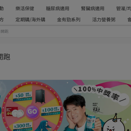
動
樂活保健
糖尿病適用
腎臟病適用
管灌/
方
定期購/海外購
金有勁系列
活力營養粥
月開跑
開跑