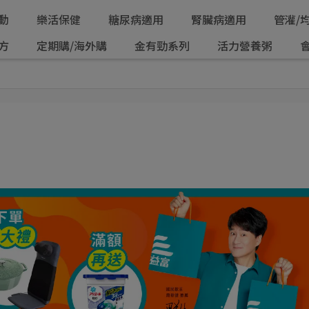
動
樂活保健
糖尿病適用
腎臟病適用
管灌/
方
定期購/海外購
金有勁系列
活力營養粥