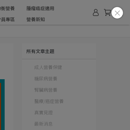
均衡營養
腫瘤癌症適用
會員專區
營養新知
所有文章主題
成人營養保健
糖尿病營養
腎臟病營養
醫療/癌症營養
真實見證
最新消息