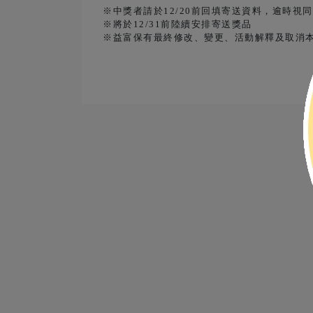
※中獎者請於12/20前回填寄送資料，逾時視
※將於12/31前陸續安排寄送獎品
※益富保有最終修改、變更、活動解釋及取消