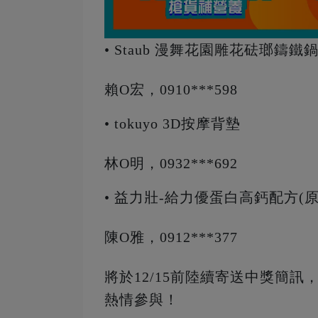
•
Staub 漫舞花園雕花砝瑯鑄鐵
賴O宏，0910***598
•
tokuyo 3D按摩背墊
林O明，0932***692
•
益力壯-給力優蛋白高鈣配方(原
陳O雅，0912***377
將於12/15前陸續寄送中獎簡訊
熱情參與！