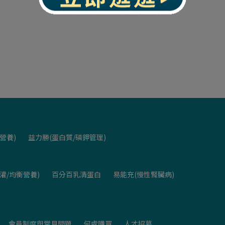
營養)
益力勝(蛋白質/磷鉀管理)
灌/均衡營養)
百分百乳清蛋白
易能充(慢性腎臟病)
會員制度與常見問題
何處購買
人才招募