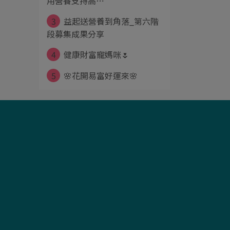
用營養支持高⋯
3
益起送營養到角落_第六階
段募集成果分享
4
健康財富寵媽咪🌷
5
🌸花開易富好運來🌸