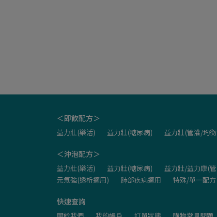
＜即飲配方＞
益力壯(樂活)
益力壯(糖尿病)
益力壯(管灌/均衡
＜沖泡配方＞
益力壯(樂活)
益力壯(糖尿病)
益力壯/益力康(管
元氣強(透析適用)
肺部疾病適用
特殊/單一配方
快速查詢
關於我們
我的帳戶
訂單狀態
購物常見問題