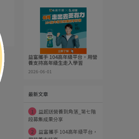
益富攜手 104高年級平台，用營
養支持高年級生走入學習
2026-06-01
最新文章
1
益起送營養到角落_第七階
段募集成果分享
2
益富攜手 104高年級平台，