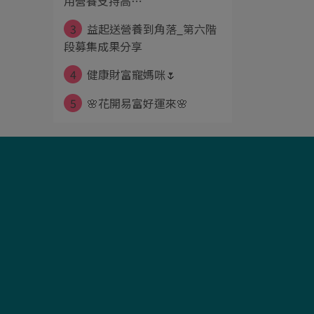
用營養支持高⋯
3
益起送營養到角落_第六階
段募集成果分享
4
健康財富寵媽咪🌷
5
🌸花開易富好運來🌸