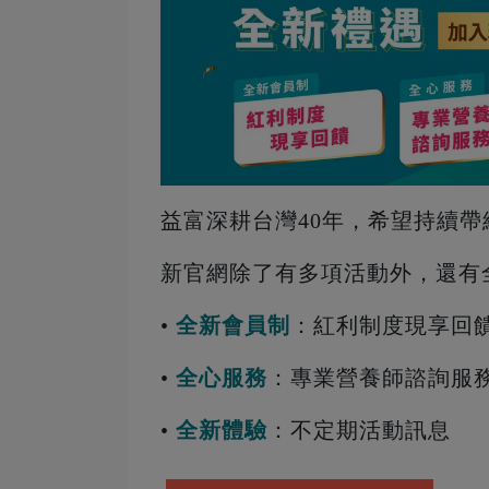
益富深耕台灣40年，希望持續
新官網除了有多項活動外，還有
•
全新會員制
：紅利制度現享回
•
全心服務
：專業營養師諮詢服
•
全新體驗
：不定期活動訊息