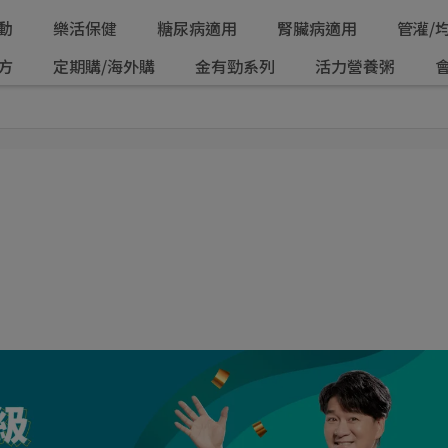
動
樂活保健
糖尿病適用
腎臟病適用
管灌/
方
定期購/海外購
金有勁系列
活力營養粥