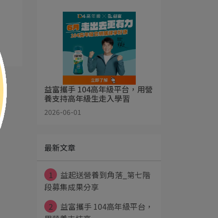
益富攜手 104高年級平台，用營
養支持高年級生走入學習
2026-06-01
最新文章
1
益起送營養到角落_第七階
段募集成果分享
2
益富攜手 104高年級平台，