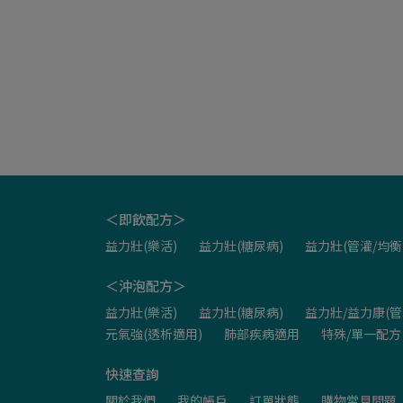
＜即飲配方＞
益力壯(樂活)
益力壯(糖尿病)
益力壯(管灌/均衡
＜沖泡配方＞
益力壯(樂活)
益力壯(糖尿病)
益力壯/益力康(管
元氣強(透析適用)
肺部疾病適用
特殊/單一配方
快速查詢
關於我們
我的帳戶
訂單狀態
購物常見問題