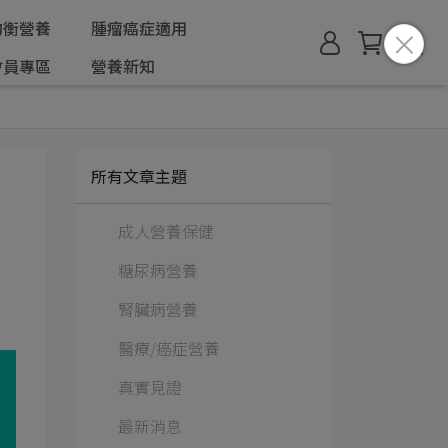
均衡營養
腫瘤癌症適用
會員專區
營養新知
所有文章主題
成人營養保健
糖尿病營養
腎臟病營養
醫療/癌症營養
真實見證
最新消息